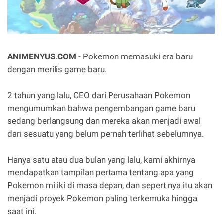
ANIMENYUS.COM
- Pokemon memasuki era baru
dengan merilis game baru.
2 tahun yang lalu, CEO dari Perusahaan Pokemon
mengumumkan bahwa pengembangan game baru
sedang berlangsung dan mereka akan menjadi awal
dari sesuatu yang belum pernah terlihat sebelumnya.
Hanya satu atau dua bulan yang lalu, kami akhirnya
mendapatkan tampilan pertama tentang apa yang
Pokemon miliki di masa depan, dan sepertinya itu akan
menjadi proyek Pokemon paling terkemuka hingga
saat ini.