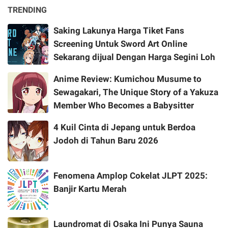
TRENDING
Saking Lakunya Harga Tiket Fans
Screening Untuk Sword Art Online
Sekarang dijual Dengan Harga Segini Loh
Anime Review: Kumichou Musume to
Sewagakari, The Unique Story of a Yakuza
Member Who Becomes a Babysitter
4 Kuil Cinta di Jepang untuk Berdoa
Jodoh di Tahun Baru 2026
Fenomena Amplop Cokelat JLPT 2025:
Banjir Kartu Merah
Laundromat di Osaka Ini Punya Sauna