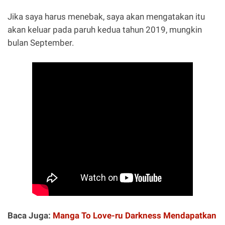
Jika saya harus menebak, saya akan mengatakan itu
akan keluar pada paruh kedua tahun 2019, mungkin
bulan September.
Baca Juga:
Manga To Love-ru Darkness Mendapatkan