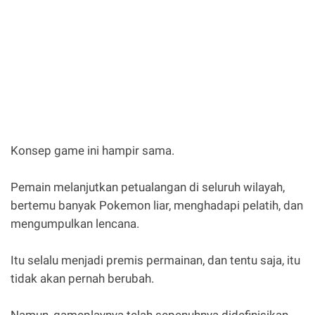
Konsep game ini hampir sama.
Pemain melanjutkan petualangan di seluruh wilayah,
bertemu banyak Pokemon liar, menghadapi pelatih, dan
mengumpulkan lencana.
Itu selalu menjadi premis permainan, dan tentu saja, itu
tidak akan pernah berubah.
Namun, gameplaynya telah sepenuhnya didefinisikan