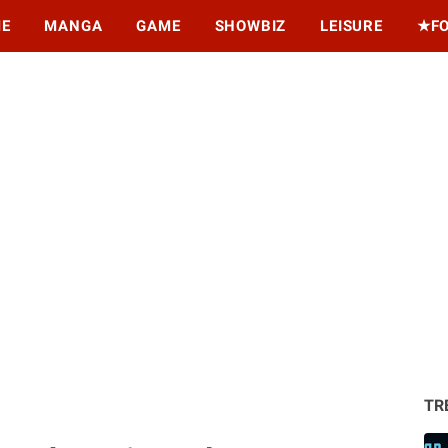
ME
MANGA
GAME
SHOWBIZ
LEISURE
★F
TR