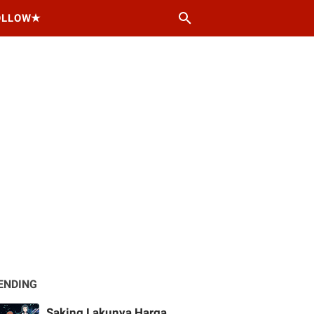
OLLOW★
ENDING
Saking Lakunya Harga