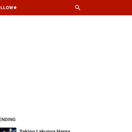
OLLOW★
ENDING
Saking Lakunya Harga