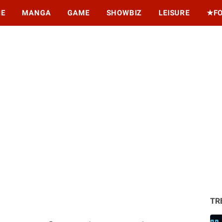
ME
MANGA
GAME
SHOWBIZ
LEISURE
★F
TR