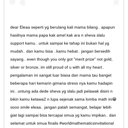
dear Eleaa seperti yg berulang kali mama bilang.. apapun
hasilnya mama papa kak amel kak ara n sheva slalu
support kamu.. untuk sampai ke tahap ini bukan hal yg
mudah.. dan kamu bisa ..kamu hebat.. jangan bersedih
sayang.. even though you only got "merit prize" not gold,
silver or bronze, im still proud of u with all my heart..
pengalaman ini sangat luar biasa dan mama tau banget
beberapa hari kemarin gimana stress nya kamu hadapin
ini.. untung ada dede sheva yg slalu jadi pelawak disini n
bikin kamu ketawa2 n lupa sejenak sama lomba math ini😁
sooo smile eleaa.. jangan patah semangat, belajar lebih
giat lagi sampai bisa tercapai smua yg kamu impikan.. dan
selamat untuk smua finalis #worldmathematicsinvitational