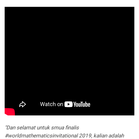
"Dan selamat untuk smua finalis
#worldmathematicsinvitational 2019, kalian adalah