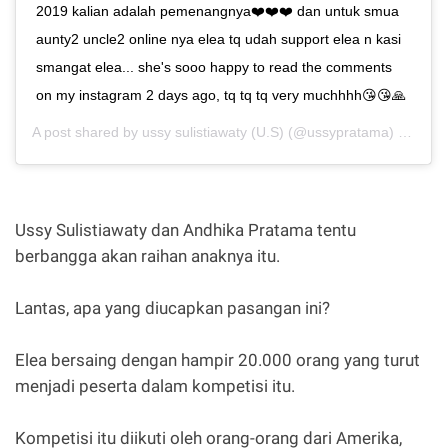
2019 kalian adalah pemenangnya❤️❤️❤️ dan untuk smua
aunty2 uncle2 online nya elea tq udah support elea n kasi
smangat elea... she's sooo happy to read the comments
on my instagram 2 days ago, tq tq tq very muchhhh😘😘🙏
A post shared by
ussy sulistiawaty (U.S)
(@ussypratama) on
Jul 
Ussy Sulistiawaty dan Andhika Pratama tentu
berbangga akan raihan anaknya itu.
Lantas, apa yang diucapkan pasangan ini?
Elea bersaing dengan hampir 20.000 orang yang turut
menjadi peserta dalam kompetisi itu.
Kompetisi itu diikuti oleh orang-orang dari Amerika,