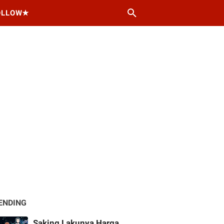
OLLOW★
ENDING
Saking Lakunya Harga