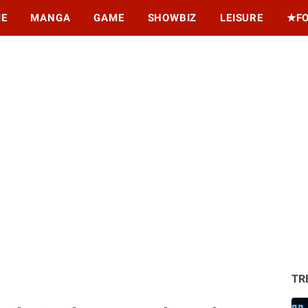
ME
MANGA
GAME
SHOWBIZ
LEISURE
★F
TR