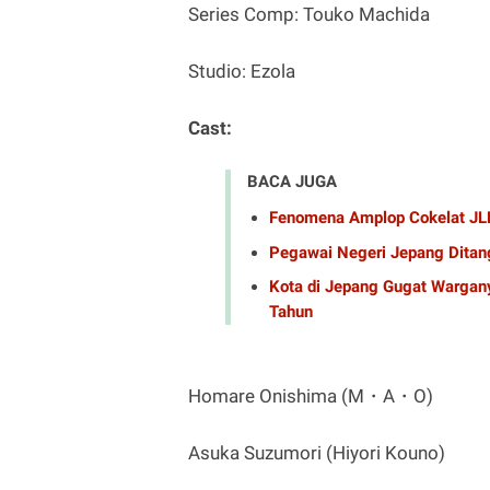
Series Comp: Touko Machida
Studio: Ezola
Cast:
BACA JUGA
Fenomena Amplop Cokelat JLP
Pegawai Negeri Jepang Ditang
Kota di Jepang Gugat Wargany
Tahun
Homare Onishima (M・A・O)
Asuka Suzumori (Hiyori Kouno)