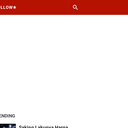
OLLOW★
ENDING
Saking Lakunya Harga