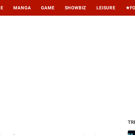
ME
MANGA
GAME
SHOWBIZ
LEISURE
★F
TR