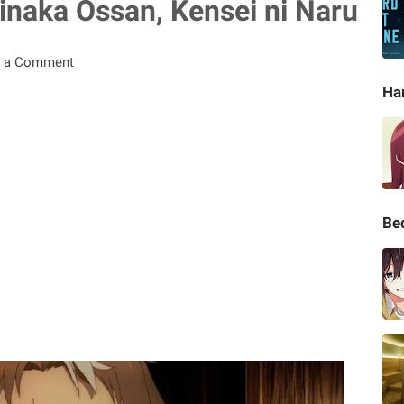
naka Ossan, Kensei ni Naru
t a Comment
Ha
Be