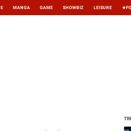
ME
MANGA
GAME
SHOWBIZ
LEISURE
★F
TR