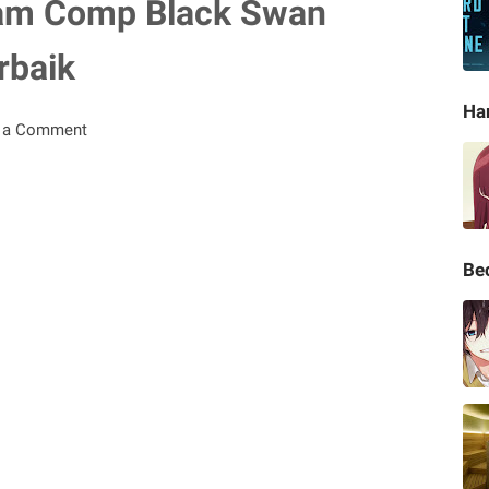
am Comp Black Swan
rbaik
Ha
 a Comment
Be