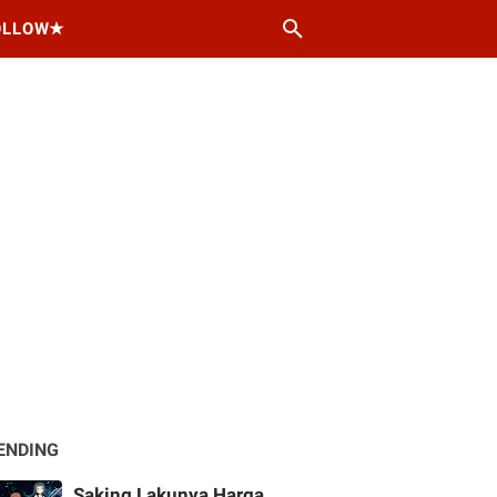
OLLOW★
ENDING
Saking Lakunya Harga