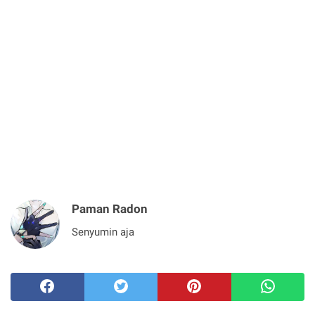
Paman Radon
Senyumin aja