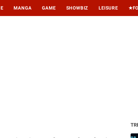
ME
MANGA
GAME
SHOWBIZ
LEISURE
★F
TR