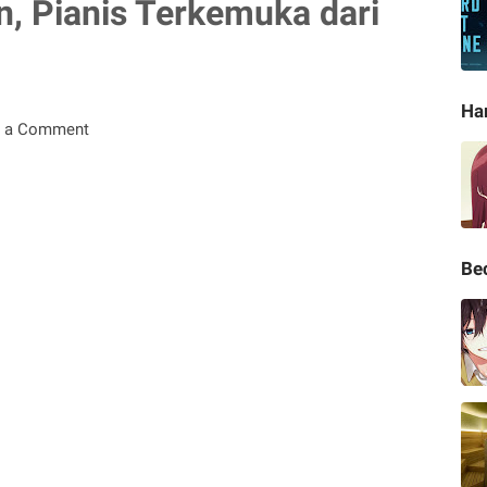
on, Pianis Terkemuka dari
Ha
t a Comment
Be