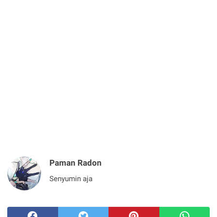
Paman Radon
Senyumin aja