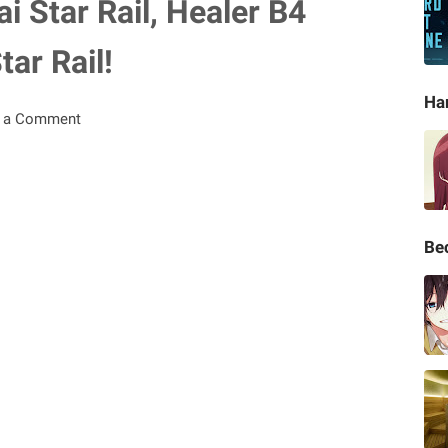
i Star Rail, Healer B4
tar Rail!
Ha
t a Comment
Be