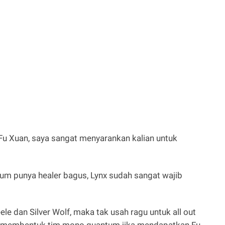
 Fu Xuan, saya sangat menyarankan kalian untuk
lum punya healer bagus, Lynx sudah sangat wajib
le dan Silver Wolf, maka tak usah ragu untuk all out
isa membentuk tim mono quantum jika mendapatkan Fu