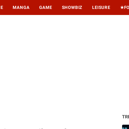
ME
MANGA
GAME
SHOWBIZ
LEISURE
★F
TR