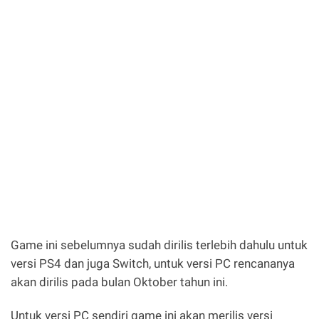
Game ini sebelumnya sudah dirilis terlebih dahulu untuk
versi PS4 dan juga Switch, untuk versi PC rencananya
akan dirilis pada bulan Oktober tahun ini.
Untuk versi PC sendiri game ini akan merilis versi