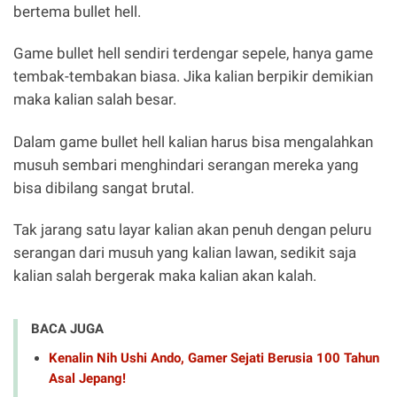
bertema bullet hell.
Game bullet hell sendiri terdengar sepele, hanya game
tembak-tembakan biasa. Jika kalian berpikir demikian
maka kalian salah besar.
Dalam game bullet hell kalian harus bisa mengalahkan
musuh sembari menghindari serangan mereka yang
bisa dibilang sangat brutal.
Tak jarang satu layar kalian akan penuh dengan peluru
serangan dari musuh yang kalian lawan, sedikit saja
kalian salah bergerak maka kalian akan kalah.
BACA JUGA
Kenalin Nih Ushi Ando, Gamer Sejati Berusia 100 Tahun
Asal Jepang!