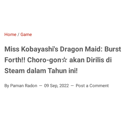
Home
/
Game
Miss Kobayashi's Dragon Maid: Burst
Forth!! Choro-gon☆ akan Dirilis di
Steam dalam Tahun ini!
By Paman Radon
09 Sep, 2022
Post a Comment