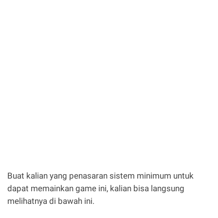
Buat kalian yang penasaran sistem minimum untuk
dapat memainkan game ini, kalian bisa langsung
melihatnya di bawah ini.