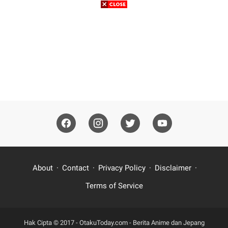
About
Contact
Privacy Policy
Disclaimer
Terms of Service
Hak Cipta © 2017 -
OtakuToday.com - Berita Anime dan Jepang