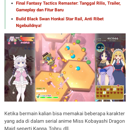
Final Fantasy Tactics Remaster: Tanggal Rilis, Trailer,
Gameplay dan Fitur Baru
Build Black Swan Honkai Star Rail, Anti Ribet
Ngebuildnya!
Ketika bermain kalian bisa memakai beberapa karakter
yang ada di dalam serial anime Miss Kobayashi Dragon
Maid seperti Kanna, Tohru, dll.