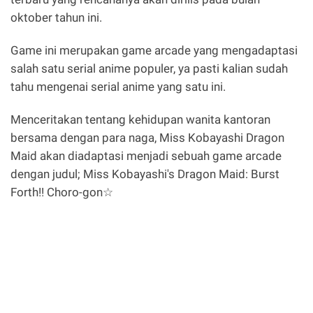
oktober tahun ini.
Game ini merupakan game arcade yang mengadaptasi
salah satu serial anime populer, ya pasti kalian sudah
tahu mengenai serial anime yang satu ini.
Menceritakan tentang kehidupan wanita kantoran
bersama dengan para naga, Miss Kobayashi Dragon
Maid akan diadaptasi menjadi sebuah game arcade
dengan judul; Miss Kobayashi's Dragon Maid: Burst
Forth!! Choro-gon☆