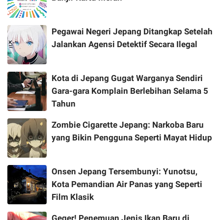
Pegawai Negeri Jepang Ditangkap Setelah
Jalankan Agensi Detektif Secara Ilegal
Kota di Jepang Gugat Warganya Sendiri
Gara-gara Komplain Berlebihan Selama 5
Tahun
Zombie Cigarette Jepang: Narkoba Baru
yang Bikin Pengguna Seperti Mayat Hidup
Onsen Jepang Tersembunyi: Yunotsu,
Kota Pemandian Air Panas yang Seperti
Film Klasik
Geger! Penemuan Jenis Ikan Baru di