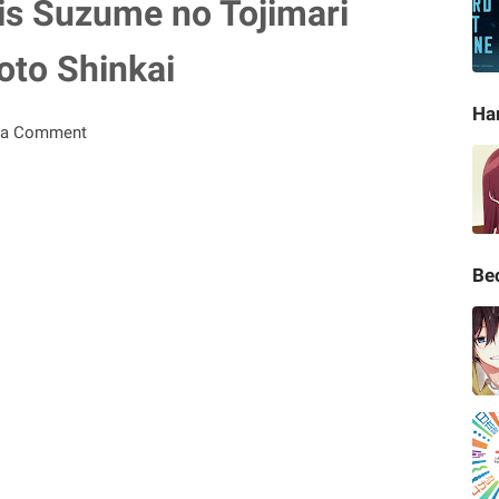
is Suzume no Tojimari
oto Shinkai
Ha
 a Comment
Be