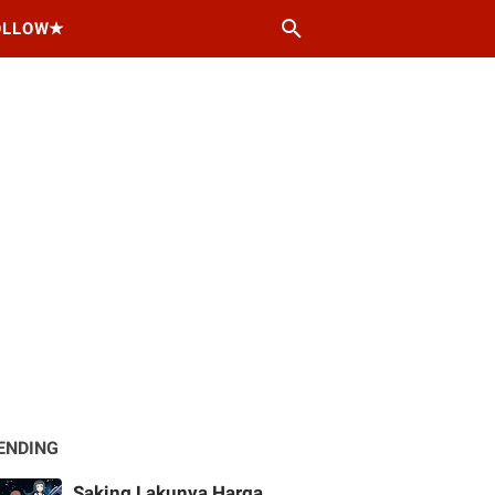
OLLOW★
ENDING
Saking Lakunya Harga