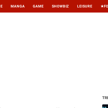
ME
MANGA
GAME
SHOWBIZ
LEISURE
★F
TR