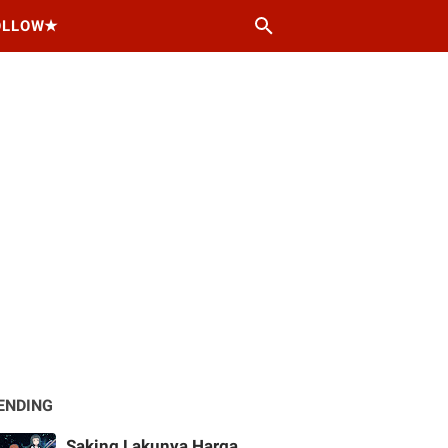
OLLOW★
ENDING
Saking Lakunya Harga