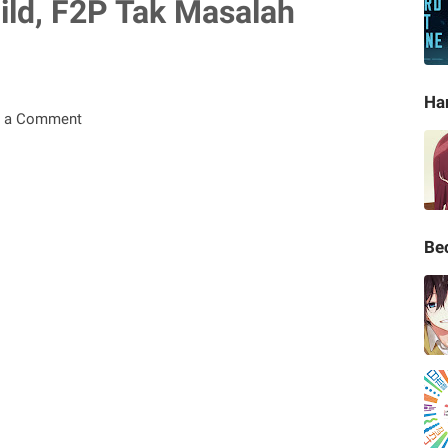
uild, F2P Tak Masalah
Ha
t a Comment
Be