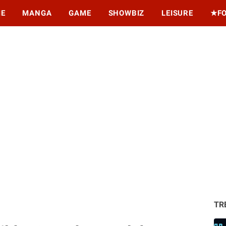
ME
MANGA
GAME
SHOWBIZ
LEISURE
★F
TR