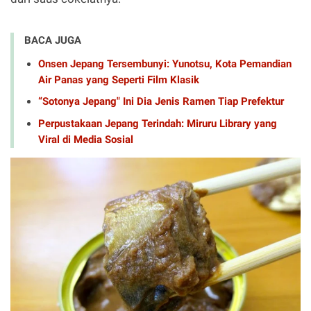
BACA JUGA
Onsen Jepang Tersembunyi: Yunotsu, Kota Pemandian
Air Panas yang Seperti Film Klasik
“Sotonya Jepang" Ini Dia Jenis Ramen Tiap Prefektur
Perpustakaan Jepang Terindah: Miruru Library yang
Viral di Media Sosial