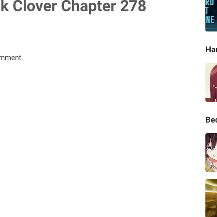
k Clover Chapter 278
Ha
omment
Be