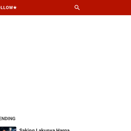
OLLOW★
ENDING
Saking Lakunya Harga