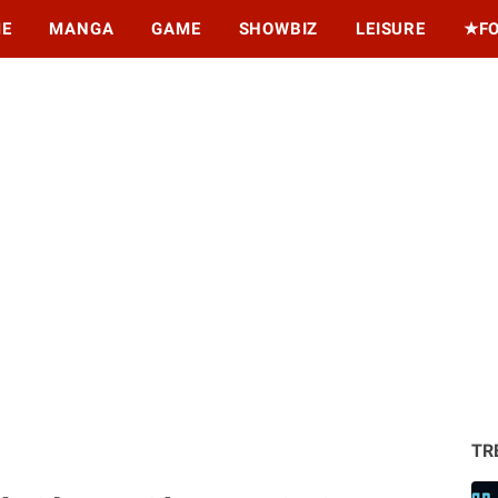
ME
MANGA
GAME
SHOWBIZ
LEISURE
★F
TR