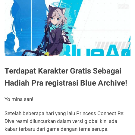
Terdapat Karakter Gratis Sebagai
Hadiah Pra registrasi Blue Archive!
Yo mina san!
Setelah beberapa hari yang lalu Princess Connect Re:
Dive resmi diluncurkan dalam versi global kini ada
kabar terbaru dari game dengan tema serupa.