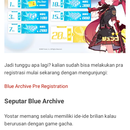
Jadi tunggu apa lagi? kalian sudah bisa melakukan pra
registrasi mulai sekarang dengan mengunjungi:
Blue Archive Pre Registration
Seputar Blue Archive
Yostar memang selalu memiliki ide-ide brilian kalau
berurusan dengan game gacha.