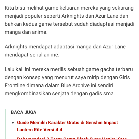
Kita bisa melihat game keluaran mereka yang sekarang
menjadi populer seperti Arknights dan Azur Lane dan
bahkan kedua game tersebut sudah diadaptasi menjadi
manga dan anime.
Arknights mendapat adaptasi manga dan Azur Lane
mendapat serial anime.
Lalu kali ini mereka merilis sebuah game gacha terbaru
dengan konsep yang menurut saya mirip dengan Girls
Frontline dimana dalam Blue Archive ini sendiri
mengkombinasikan senjata dengan gadis sma.
BACA JUGA
Guide Memilih Karakter Gratis di Genshin Impact
Lantern Rite Versi 4.4