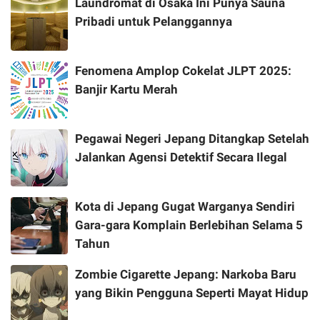
Laundromat di Osaka Ini Punya Sauna
Pribadi untuk Pelanggannya
Fenomena Amplop Cokelat JLPT 2025:
Banjir Kartu Merah
Pegawai Negeri Jepang Ditangkap Setelah
Jalankan Agensi Detektif Secara Ilegal
Kota di Jepang Gugat Warganya Sendiri
Gara-gara Komplain Berlebihan Selama 5
Tahun
Zombie Cigarette Jepang: Narkoba Baru
yang Bikin Pengguna Seperti Mayat Hidup