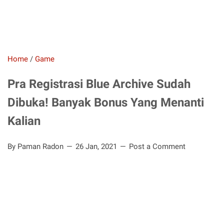
Home
/
Game
Pra Registrasi Blue Archive Sudah
Dibuka! Banyak Bonus Yang Menanti
Kalian
By Paman Radon
26 Jan, 2021
Post a Comment