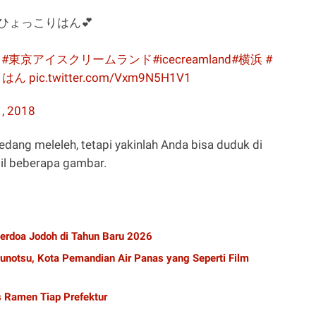
でひょっこりはん💕

#東京アイスクリームランド
#icecreamland
#横浜
#
りはん
pic.twitter.com/Vxm9N5H1V1
, 2018
sedang meleleh, tetapi yakinlah Anda bisa duduk di
il beberapa gambar.
 Berdoa Jodoh di Tahun Baru 2026
notsu, Kota Pemandian Air Panas yang Seperti Film
s Ramen Tiap Prefektur