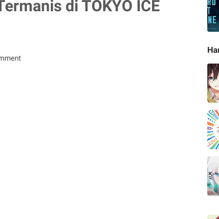
 Termanis di TOKYO ICE
Ha
omment