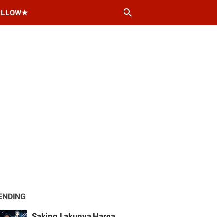
OLLOW★
ENDING
Saking Lakunya Harga