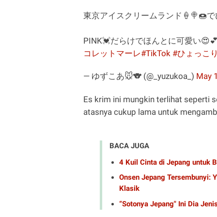
東京アイスクリームランド🍦🍭🍩
PINK💓だらけでほんとに可愛い😍
コレットマーレ
#TikTok
#ひょっこ
— ゆずこあ🐭🐨 (@_yuzukoa_)
May 1
Es krim ini mungkin terlihat seperti 
atasnya cukup lama untuk mengamb
BACA JUGA
4 Kuil Cinta di Jepang untuk
Onsen Jepang Tersembunyi: Yu
Klasik
“Sotonya Jepang" Ini Dia Jeni