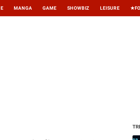
ME
MANGA
GAME
SHOWBIZ
LEISURE
★F
TR