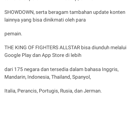
SHOWDOWN, serta beragam tambahan update konten
lainnya yang bisa dinikmati oleh para
pemain.
THE KING OF FIGHTERS ALLSTAR bisa diunduh melalui
Google Play dan App Store di lebih
dari 175 negara dan tersedia dalam bahasa Inggris,
Mandarin, Indonesia, Thailand, Spanyol,
Italia, Perancis, Portugis, Rusia, dan Jerman.