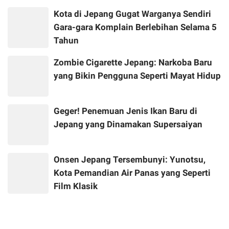
Kota di Jepang Gugat Warganya Sendiri
Gara-gara Komplain Berlebihan Selama 5
Tahun
Zombie Cigarette Jepang: Narkoba Baru
yang Bikin Pengguna Seperti Mayat Hidup
Geger! Penemuan Jenis Ikan Baru di
Jepang yang Dinamakan Supersaiyan
Onsen Jepang Tersembunyi: Yunotsu,
Kota Pemandian Air Panas yang Seperti
Film Klasik