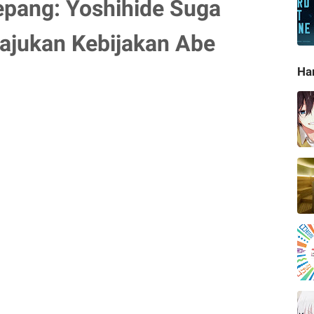
epang: Yoshihide Suga
jukan Kebijakan Abe
Ha