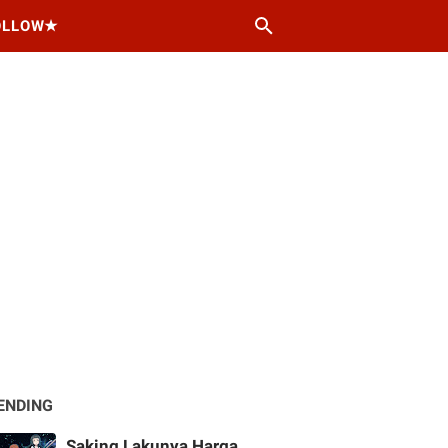
OLLOW★
ENDING
Saking Lakunya Harga