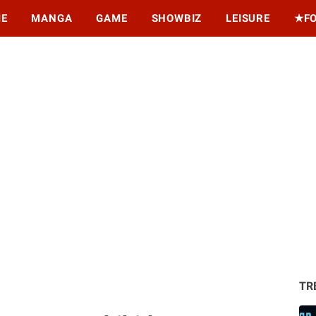
ME
MANGA
GAME
SHOWBIZ
LEISURE
★F
TR