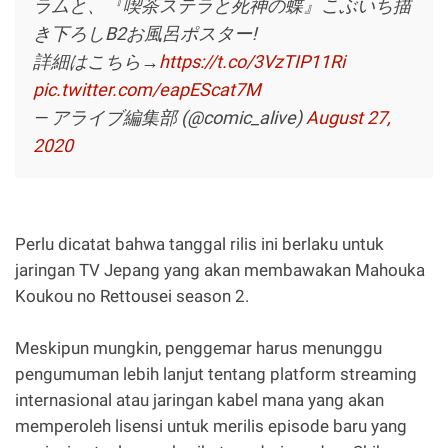
ラムと、『喫茶ステラと死神の蝶』こぶいち描
き下ろしB2お風呂ポスター!
詳細はこちら→
https://t.co/3VzTIP11Ri
pic.twitter.com/eapEScat7M
— アライブ編集部 (@comic_alive)
August 27,
2020
Perlu dicatat bahwa tanggal rilis ini berlaku untuk
jaringan TV Jepang yang akan membawakan Mahouka
Koukou no Rettousei season 2.
Meskipun mungkin, penggemar harus menunggu
pengumuman lebih lanjut tentang platform streaming
internasional atau jaringan kabel mana yang akan
memperoleh lisensi untuk merilis episode baru yang