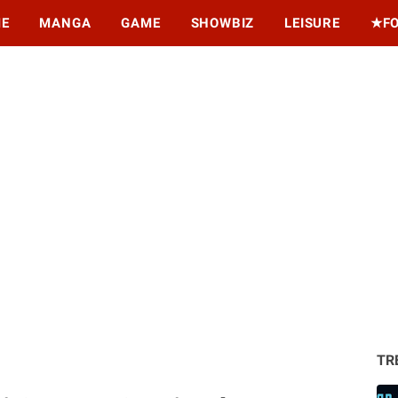
ME
MANGA
GAME
SHOWBIZ
LEISURE
★F
TR