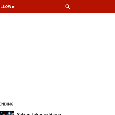
OLLOW★
ENDING
Saking Lakunya Harga