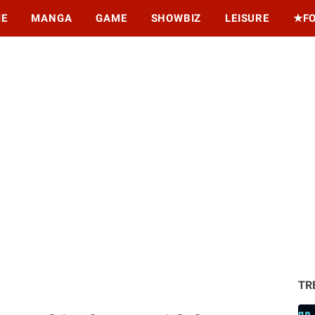
ME
MANGA
GAME
SHOWBIZ
LEISURE
★F
TR