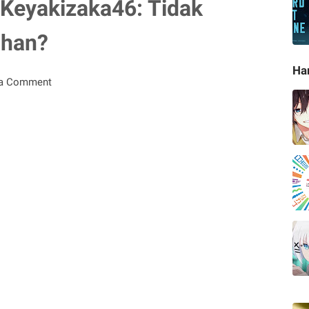
 Keyakizaka46: Tidak
uhan?
Ha
 a Comment