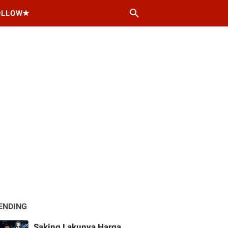
OLLOW★
ENDING
Saking Lakunya Harga