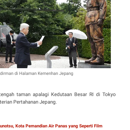
udirman di Halaman Kemenhan Jepang
-tengah taman apalagi Kedutaan Besar RI di Tokyo
terian Pertahanan Jepang.
notsu, Kota Pemandian Air Panas yang Seperti Film