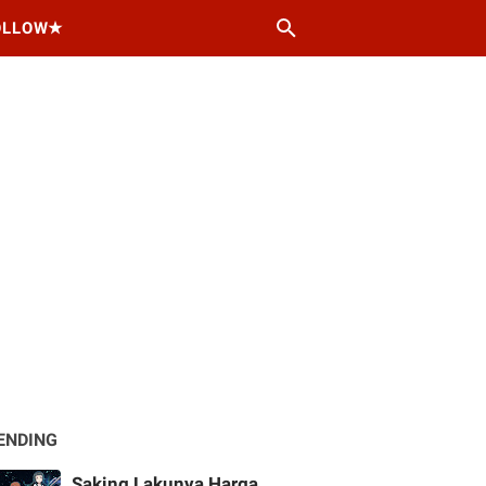
OLLOW★
ENDING
Saking Lakunya Harga