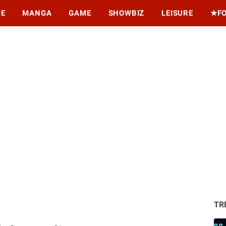
ME
MANGA
GAME
SHOWBIZ
LEISURE
★F
TR