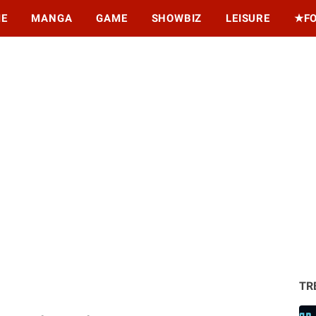
ME
MANGA
GAME
SHOWBIZ
LEISURE
★F
TR