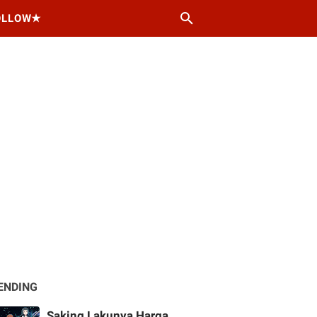
OLLOW★
ENDING
Saking Lakunya Harga