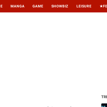
ME
MANGA
GAME
SHOWBIZ
LEISURE
★F
TR