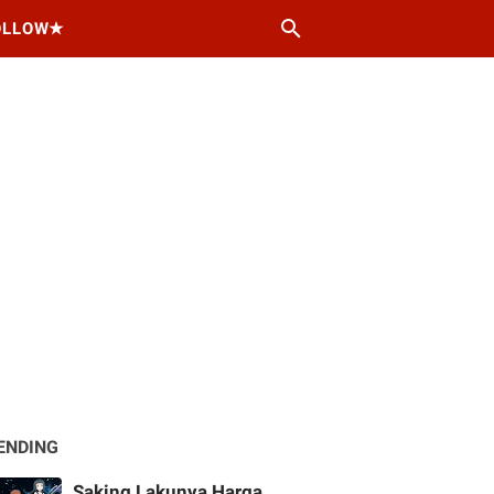
OLLOW★
ENDING
Saking Lakunya Harga