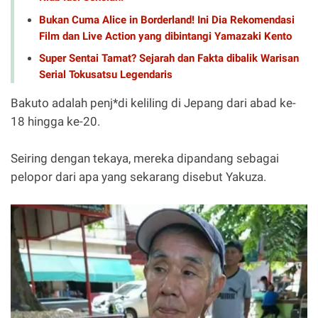
Bukan Cuma Alice in Borderland! Ini Dia Rekomendasi
Film dan Live Action yang dibintangi Yamazaki Kento
Super Sentai Tamat? Sejarah dan Fakta dibalik Warisan
Serial Tokusatsu Legendaris
Bakuto adalah penj*di keliling di Jepang dari abad ke-
18 hingga ke-20.
Seiring dengan tekaya, mereka dipandang sebagai
pelopor dari apa yang sekarang disebut Yakuza.