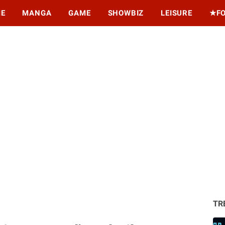
ME
MANGA
GAME
SHOWBIZ
LEISURE
★F
TR