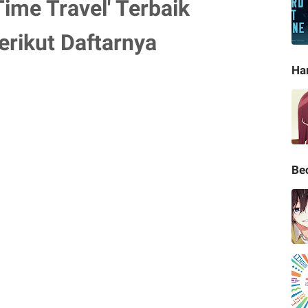
ime Travel' Terbaik
rikut Daftarnya
Ha
Be