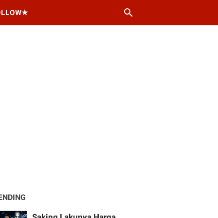
OLLOW★
ENDING
Saking Lakunya Harga