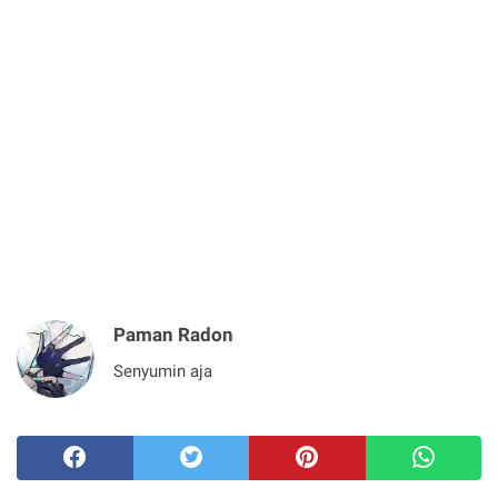
Paman Radon
Senyumin aja