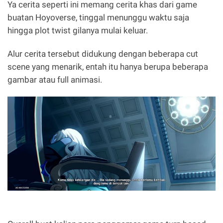
Ya cerita seperti ini memang cerita khas dari game
buatan Hoyoverse, tinggal menunggu waktu saja
hingga plot twist gilanya mulai keluar.
Alur cerita tersebut didukung dengan beberapa cut
scene yang menarik, entah itu hanya berupa beberapa
gambar atau full animasi.