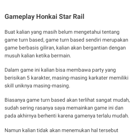
Gameplay Honkai Star Rail
Buat kalian yang masih belum mengetahui tentang
game turn based, game turn based sendiri merupakan
game berbasis giliran, kalian akan bergantian dengan
musuh kalian ketika bermain.
Dalam game ini kalian bisa membawa party yang
berisikan 5 karakter, masing-masing karkater memiliki
skill uniknya masing-masing.
Biasanya game turn based akan terlihat sangat mudah,
sudah sering rasanya saya memainkan game ini dan
pada akhirnya berhenti karena gamenya terlalu mudah.
Namun kalian tidak akan menemukan hal tersebut