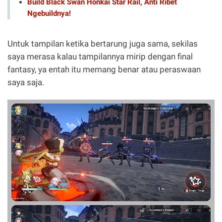
Build Black Swan Honkai Star Rail, Anti Ribet
Ngebuildnya!
Untuk tampilan ketika bertarung juga sama, sekilas
saya merasa kalau tampilannya mirip dengan final
fantasy, ya entah itu memang benar atau peraswaan
saya saja.