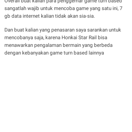
Overall buat kalian para penggemar game turn based
sangatlah wajib untuk mencoba game yang satu ini, 7
gb data internet kalian tidak akan sia-sia.
Dan buat kalian yang penasaran saya sarankan untuk
mencobanya saja, karena Honkai Star Rail bisa
menawarkan pengalaman bermain yang berbeda
dengan kebanyakan game turn based lainnya