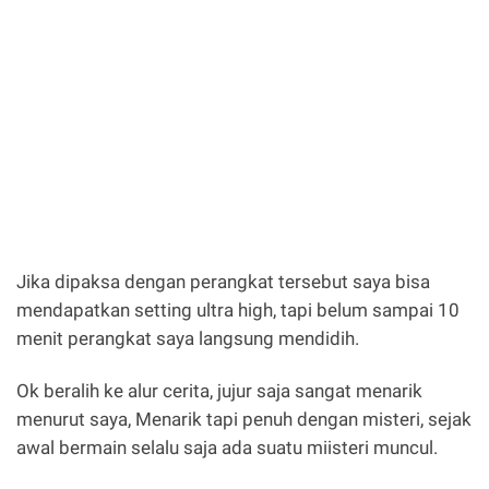
Jika dipaksa dengan perangkat tersebut saya bisa
mendapatkan setting ultra high, tapi belum sampai 10
menit perangkat saya langsung mendidih.
Ok beralih ke alur cerita, jujur saja sangat menarik
menurut saya, Menarik tapi penuh dengan misteri, sejak
awal bermain selalu saja ada suatu miisteri muncul.