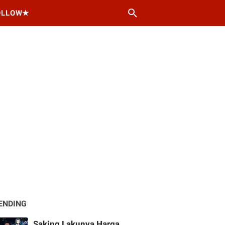
OLLOW★
ENDING
Saking Lakunya Harga