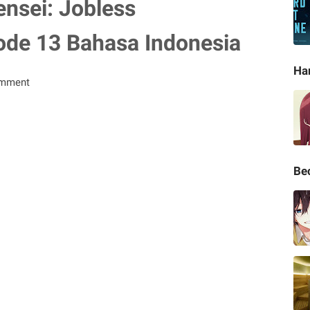
nsei: Jobless
ode 13 Bahasa Indonesia
Ha
omment
Be