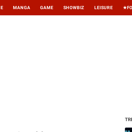
ME
MANGA
GAME
SHOWBIZ
LEISURE
★F
TR