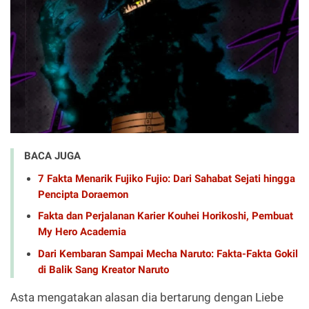
BACA JUGA
7 Fakta Menarik Fujiko Fujio: Dari Sahabat Sejati hingga
Pencipta Doraemon
Fakta dan Perjalanan Karier Kouhei Horikoshi, Pembuat
My Hero Academia
Dari Kembaran Sampai Mecha Naruto: Fakta-Fakta Gokil
di Balik Sang Kreator Naruto
Asta mengatakan alasan dia bertarung dengan Liebe