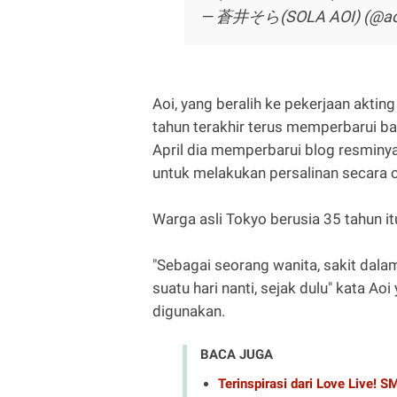
— 蒼井そら(SOLA AOI) (@aoi
Aoi, yang beralih ke pekerjaan aktin
tahun terakhir terus memperbarui b
April dia memperbarui blog resmi
untuk melakukan persalinan secara c
Warga asli Tokyo berusia 35 tahun i
"Sebagai seorang wanita, sakit dala
suatu hari nanti, sejak dulu" kata A
digunakan.
BACA JUGA
Terinspirasi dari Love Live! S