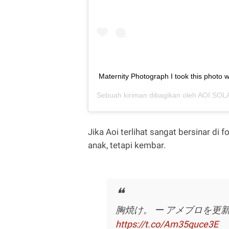
Maternity Photograph I took this photo 
Sebuah kiriman dibagikan oleh
AOI SOL
Jika Aoi terlihat sangat bersinar di 
anak, tetapi kembar.
胸焼け。 ー アメブロを更
https://t.co/Am35quce3E