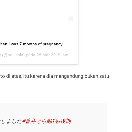
when I was 7 months of pregnancy.
A
(@aoi_sola) pada
28 Mar 2019 jam 4:31
foto di atas, itu karena dia mengandung bukan satu
新しました
#蒼井そら
#妊娠後期