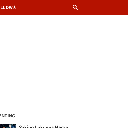
OLLOW★
ENDING
Saking Lakunya Harga