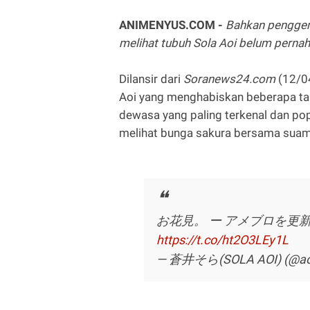
ANIMENYUS.COM -
Bahkan penggem
melihat tubuh Sola Aoi belum pernah 
Dilansir dari
Soranews24.com
(12/0
Aoi yang menghabiskan beberapa tahu
dewasa yang paling terkenal dan pop
melihat bunga sakura bersama suam
お花見。 ー アメブロを更
https://t.co/ht2O3LEy1L
— 蒼井そら(SOLA AOI) (@aoi