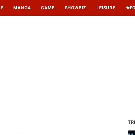
ME
MANGA
GAME
SHOWBIZ
LEISURE
★F
TR