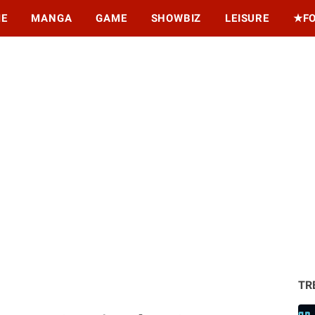
ME
MANGA
GAME
SHOWBIZ
LEISURE
★F
TR