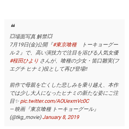
💥場面写真 解禁💥
7月19日(金)公開『
#東京喰種
トーキョーグー
ル２』で、高い演技力で注目を浴びる人気女優
#桜田ひより
さんが、喰種の少女・笛口雛実(フ
エグチ ヒナミ)役として再び登場‼
前作で母親を亡くした悲しみを乗り越え、本作
では少し大人になったヒナミの新たな姿にご注
目✨
pic.twitter.com/AOUexmVc0C
— 映画『東京喰種 トーキョーグール』
(@tkg_movie)
January 8, 2019