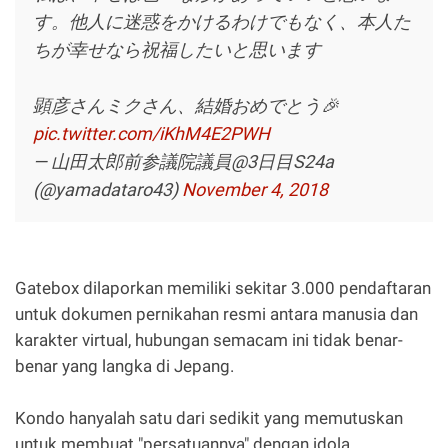
す。他人に迷惑をかけるわけでもなく、本人た
ちが幸せなら祝福したいと思います
顕彦さんミクさん、結婚おめでとう🎉
pic.twitter.com/iKhM4E2PWH
— 山田太郎前参議院議員@3日目S24a
(@yamadataro43)
November 4, 2018
Gatebox dilaporkan memiliki sekitar 3.000 pendaftaran
untuk dokumen pernikahan resmi antara manusia dan
karakter virtual, hubungan semacam ini tidak benar-
benar yang langka di Jepang.
Kondo hanyalah satu dari sedikit yang memutuskan
untuk membuat "persatuannya" dengan idola