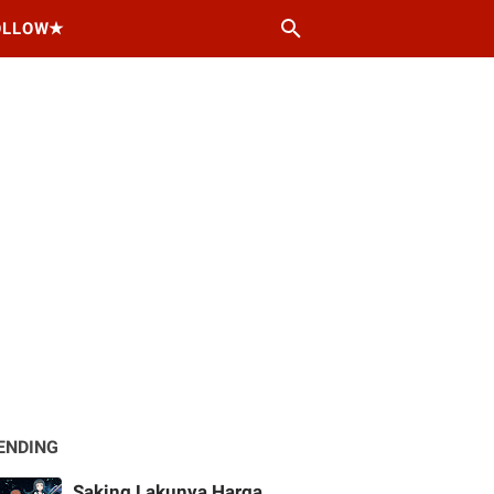
OLLOW★
ENDING
Saking Lakunya Harga