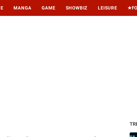
ME
MANGA
GAME
SHOWBIZ
LEISURE
★F
TR