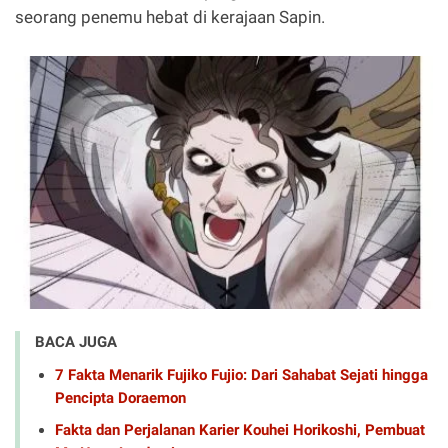
seorang penemu hebat di kerajaan Sapin.
BACA JUGA
7 Fakta Menarik Fujiko Fujio: Dari Sahabat Sejati hingga
Pencipta Doraemon
Fakta dan Perjalanan Karier Kouhei Horikoshi, Pembuat