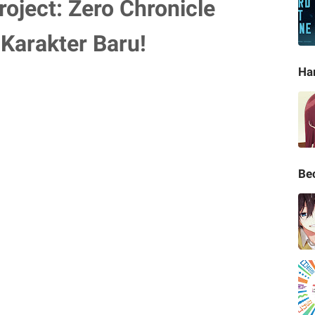
oject: Zero Chronicle
arakter Baru!
Ha
Be