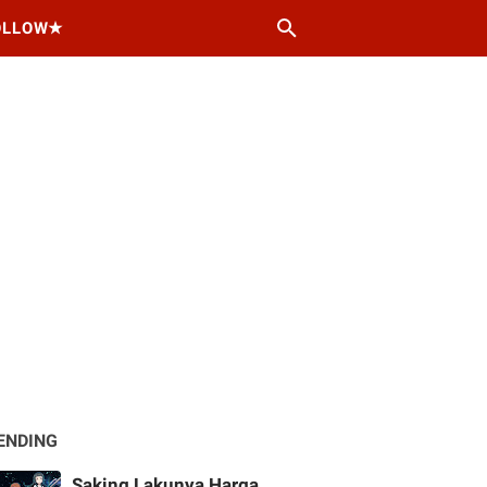
OLLOW★
ENDING
Saking Lakunya Harga