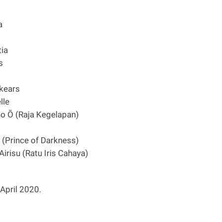
a
ia
s
kears
lle
o Ō (Raja Kegelapan)
i (Prince of Darkness)
Airisu (Ratu Iris Cahaya)
April 2020.