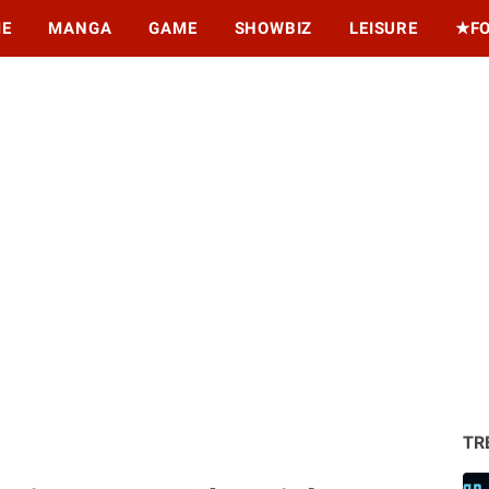
ME
MANGA
GAME
SHOWBIZ
LEISURE
★F
TR