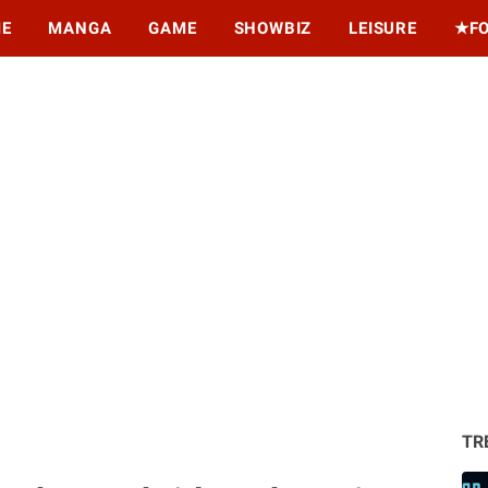
ME
MANGA
GAME
SHOWBIZ
LEISURE
★F
TR