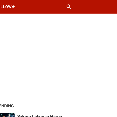
OLLOW★
ENDING
Saking Lakunya Harga