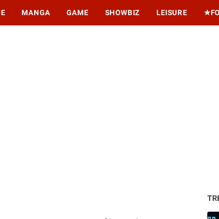
ME
MANGA
GAME
SHOWBIZ
LEISURE
★F
TR