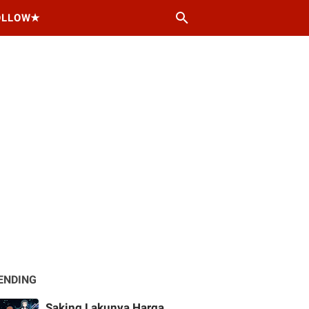
OLLOW★
ENDING
Saking Lakunya Harga