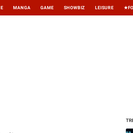
ME
MANGA
GAME
SHOWBIZ
LEISURE
★F
TR