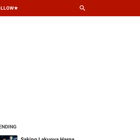
OLLOW★
ENDING
Saking Lakunya Harga