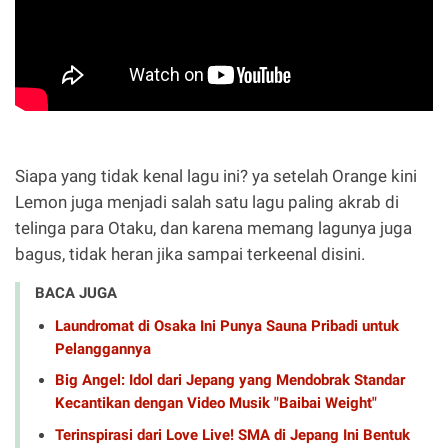
Siapa yang tidak kenal lagu ini? ya setelah Orange kini
Lemon juga menjadi salah satu lagu paling akrab di
telinga para Otaku, dan karena memang lagunya juga
bagus, tidak heran jika sampai terkeenal disini.
BACA JUGA
Laundromat di Osaka Ini Punya Sauna Pribadi untuk
Pelanggannya
Big Angel: Idol dari Jepang yang Mendobrak Standar
Kecantikan dengan Video Musik "Baibai Weight"
Terinspirasi dari Love Live! SMA di Jepang Ini Bentuk