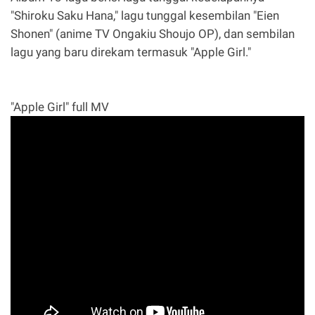
"Shiroku Saku Hana," lagu tunggal kesembilan "Eien
Shonen" (anime TV Ongakiu Shoujo OP), dan sembilan
lagu yang baru direkam termasuk "Apple Girl."
"Apple Girl" full MV