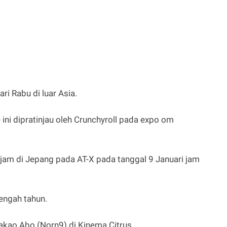
i Rabu di luar Asia.
ini dipratinjau oleh Crunchyroll pada expo om
a jam di Jepang pada AT-X pada tanggal 9 Januari jam
engah tahun.
Takao Abo (Norn9) di Kinema Citrus.