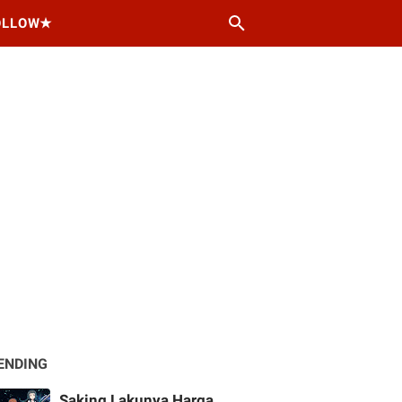
OLLOW★
ENDING
Saking Lakunya Harga