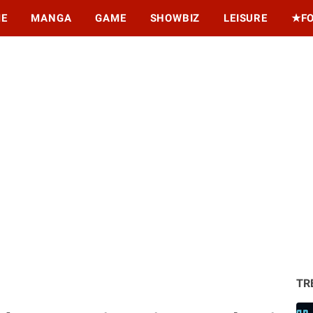
ME
MANGA
GAME
SHOWBIZ
LEISURE
★F
TR